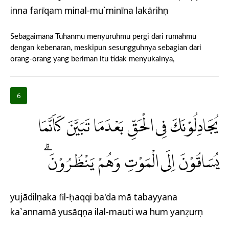
inna farīqam minal-mu`minīna lakārihụn
Sebagaimana Tuhanmu menyuruhmu pergi dari rumahmu
dengan kebenaran, meskipun sesungguhnya sebagian dari
orang-orang yang beriman itu tidak menyukainya,
6
يُجَادِلُوْنَكَ فِى الْحَقِّ بَعْدَمَا تَبَيَّنَ كَاَنَّمَا
يُسَاقُوْنَ اِلَى الْمَوْتِ وَهُمْ يَنْظُرُوْنَ ۗ
yujādilụnaka fil-ḥaqqi ba'da mā tabayyana
ka`annamā yusāqụna ilal-mauti wa hum yanẓurụn