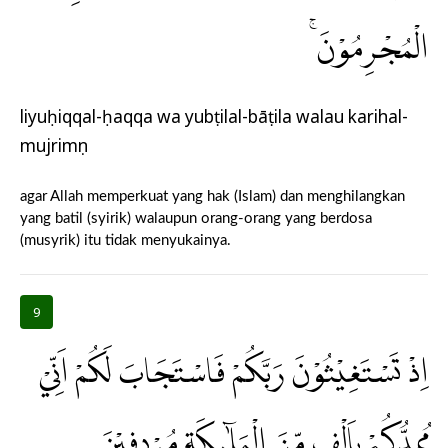
الْمُجْرِمُوْنَۚ
liyuḥiqqal-ḥaqqa wa yubṭilal-bāṭila walau karihal-
mujrimụn
agar Allah memperkuat yang hak (Islam) dan menghilangkan
yang batil (syirik) walaupun orang-orang yang berdosa
(musyrik) itu tidak menyukainya.
9
اِذْ تَسْتَغِيْثُوْنَ رَبَّكُمْ فَاسْتَجَابَ لَكُمْ اَنِّيْ
مُمِدُّكُمْ بِاَلْفٍ مِّنَ الْمَلٰۤىِٕكَةِ مُرْدِفِيْنَ