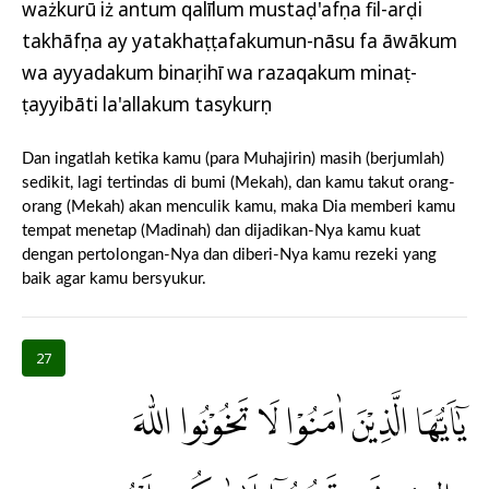
ważkurū iż antum qalīlum mustaḍ'afụna fil-arḍi
takhāfụna ay yatakhaṭṭafakumun-nāsu fa āwākum
wa ayyadakum binaṣrihī wa razaqakum minaṭ-
ṭayyibāti la'allakum tasykurụn
Dan ingatlah ketika kamu (para Muhajirin) masih (berjumlah)
sedikit, lagi tertindas di bumi (Mekah), dan kamu takut orang-
orang (Mekah) akan menculik kamu, maka Dia memberi kamu
tempat menetap (Madinah) dan dijadikan-Nya kamu kuat
dengan pertolongan-Nya dan diberi-Nya kamu rezeki yang
baik agar kamu bersyukur.
27
يٰٓاَيُّهَا الَّذِيْنَ اٰمَنُوْا لَا تَخُوْنُوا اللّٰهَ