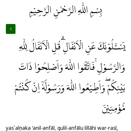
بِسْمِ اللّٰهِ الرَّحْمٰنِ الرَّحِيْمِ
1
يَسْـَٔلُوْنَكَ عَنِ الْاَنْفَالِۗ قُلِ الْاَنْفَالُ لِلّٰهِ
وَالرَّسُوْلِۚ فَاتَّقُوا اللّٰهَ وَاَصْلِحُوْا ذَاتَ
بَيْنِكُمْ ۖوَاَطِيْعُوا اللّٰهَ وَرَسُوْلَهٗٓ اِنْ كُنْتُمْ
مُّؤْمِنِيْنَ
yas`alụnaka 'anil-anfāl, qulil-anfālu lillāhi war-rasụl,