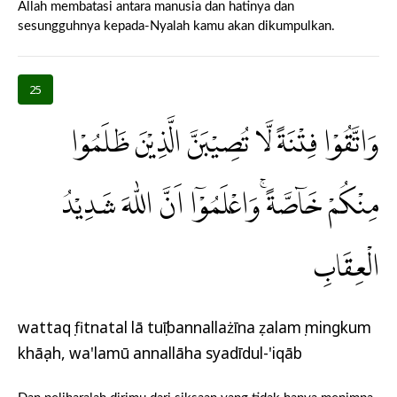
Allah membatasi antara manusia dan hatinya dan
sesungguhnya kepada-Nyalah kamu akan dikumpulkan.
25
وَاتَّقُوْا فِتْنَةً لَّا تُصِيْبَنَّ الَّذِيْنَ ظَلَمُوْا
مِنْكُمْ خَاۤصَّةً ۚوَاعْلَمُوْٓا اَنَّ اللّٰهَ شَدِيْدُ
الْعِقَابِ
wattaqụ fitnatal lā tuṣībannallażīna ẓalamụ mingkum
khāṣṣah, wa'lamū annallāha syadīdul-'iqāb