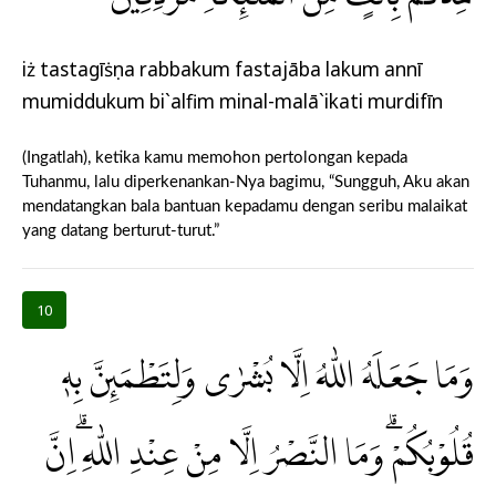
iż tastagīṡụna rabbakum fastajāba lakum annī
mumiddukum bi`alfim minal-malā`ikati murdifīn
(Ingatlah), ketika kamu memohon pertolongan kepada
Tuhanmu, lalu diperkenankan-Nya bagimu, “Sungguh, Aku akan
mendatangkan bala bantuan kepadamu dengan seribu malaikat
yang datang berturut-turut.”
10
وَمَا جَعَلَهُ اللّٰهُ اِلَّا بُشْرٰى وَلِتَطْمَىِٕنَّ بِهٖ
قُلُوْبُكُمْۗ وَمَا النَّصْرُ اِلَّا مِنْ عِنْدِ اللّٰهِ ۗاِنَّ