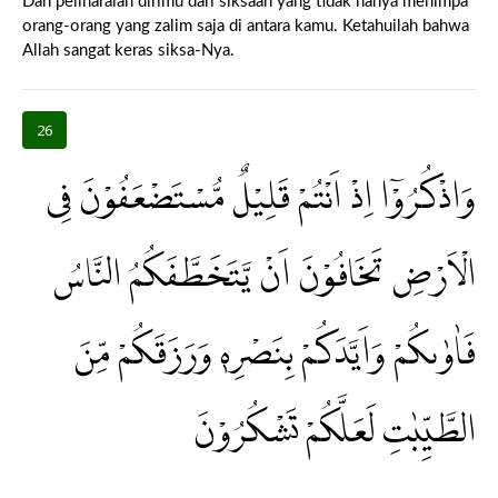
Dan peliharalah dirimu dari siksaan yang tidak hanya menimpa
orang-orang yang zalim saja di antara kamu. Ketahuilah bahwa
Allah sangat keras siksa-Nya.
26
وَاذْكُرُوْٓا اِذْ اَنْتُمْ قَلِيْلٌ مُّسْتَضْعَفُوْنَ فِى
الْاَرْضِ تَخَافُوْنَ اَنْ يَّتَخَطَّفَكُمُ النَّاسُ
فَاٰوٰىكُمْ وَاَيَّدَكُمْ بِنَصْرِهٖ وَرَزَقَكُمْ مِّنَ
الطَّيِّبٰتِ لَعَلَّكُمْ تَشْكُرُوْنَ