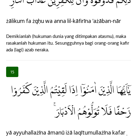
ذٰلِكُمْ فَذُوْقُوْهُ وَاَنَّ لِلْكٰفِرِيْنَ عَذَابَ النَّارِ
żālikum fa żụqụhu wa anna lil-kāfirīna 'ażāban-nār
Demikianlah (hukuman dunia yang ditimpakan atasmu), maka
rasakanlah hukuman itu. Sesungguhnya bagi orang-orang kafir
ada (lagi) azab neraka.
15
يٰٓاَيُّهَا الَّذِيْنَ اٰمَنُوْٓا اِذَا لَقِيْتُمُ الَّذِيْنَ كَفَرُوْا
زَحْفًا فَلَا تُوَلُّوْهُمُ الْاَدْبَارَۚ
yā ayyuhallażīna āmanū iżā laqītumullażīna kafarụ