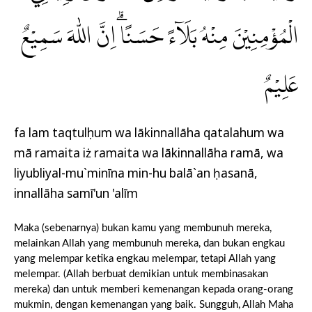
الْمُؤْمِنِيْنَ مِنْهُ بَلَاۤءً حَسَنًاۗ اِنَّ اللّٰهَ سَمِيْعٌ
عَلِيْمٌ
fa lam taqtulụhum wa lākinnallāha qatalahum wa
mā ramaita iż ramaita wa lākinnallāha ramā, wa
liyubliyal-mu`minīna min-hu balā`an ḥasanā,
innallāha samī'un 'alīm
Maka (sebenarnya) bukan kamu yang membunuh mereka,
melainkan Allah yang membunuh mereka, dan bukan engkau
yang melempar ketika engkau melempar, tetapi Allah yang
melempar. (Allah berbuat demikian untuk membinasakan
mereka) dan untuk memberi kemenangan kepada orang-orang
mukmin, dengan kemenangan yang baik. Sungguh, Allah Maha