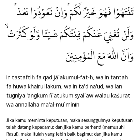
تَنْتَهُوْا فَهُوَ خَيْرٌ لَّكُمْۚ وَاِنْ تَعُوْدُوْا نَعُدْۚ
وَلَنْ تُغْنِيَ عَنْكُمْ فِئَتُكُمْ شَيْـًٔا وَّلَوْ كَثُرَتْۙ
وَاَنَّ اللّٰهَ مَعَ الْمُؤْمِنِيْنَ
in tastaftiḥụ fa qad jā`akumul-fat-ḥ, wa in tantahụ
fa huwa khairul lakum, wa in ta'ụdụ na'ud, wa lan
tugniya 'angkum fi`atukum syai`aw walau kaṡurat
wa annallāha ma'al-mu`minīn
Jika kamu meminta keputusan, maka sesungguhnya keputusan
telah datang kepadamu; dan jika kamu berhenti (memusuhi
Rasul), maka itulah yang lebih baik bagimu; dan jika kamu