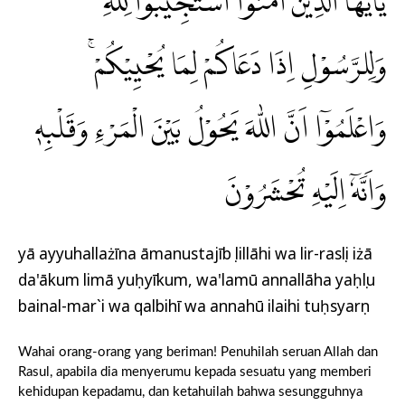
يٰٓاَيُّهَا الَّذِيْنَ اٰمَنُوا اسْتَجِيْبُوْا لِلّٰهِ
وَلِلرَّسُوْلِ اِذَا دَعَاكُمْ لِمَا يُحْيِيْكُمْۚ
وَاعْلَمُوْٓا اَنَّ اللّٰهَ يَحُوْلُ بَيْنَ الْمَرْءِ وَقَلْبِهٖ
وَاَنَّهٗٓ اِلَيْهِ تُحْشَرُوْنَ
yā ayyuhallażīna āmanustajībụ lillāhi wa lir-rasụli iżā
da'ākum limā yuḥyīkum, wa'lamū annallāha yaḥụlu
bainal-mar`i wa qalbihī wa annahū ilaihi tuḥsyarụn
Wahai orang-orang yang beriman! Penuhilah seruan Allah dan
Rasul, apabila dia menyerumu kepada sesuatu yang memberi
kehidupan kepadamu, dan ketahuilah bahwa sesungguhnya