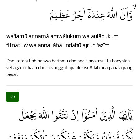
ۙوَّاَنَّ اللّٰهَ عِنْدَهٗٓ اَجْرٌ عَظِيْمٌ
wa'lamū annamā amwālukum wa aulādukum
fitnatuw wa annallāha 'indahū ajrun 'aẓīm
Dan ketahuilah bahwa hartamu dan anak-anakmu itu hanyalah
sebagai cobaan dan sesungguhnya di sisi Allah ada pahala yang
besar.
29
يٰٓاَيُّهَا الَّذِيْنَ اٰمَنُوْٓا اِنْ تَتَّقُوا اللّٰهَ يَجْعَلْ
لَّكُمْ فُرْقَانًا وَّيُكَفِّرْ عَنْكُمْ سَيِّاٰتِكُمْ وَيَغْفِرْ