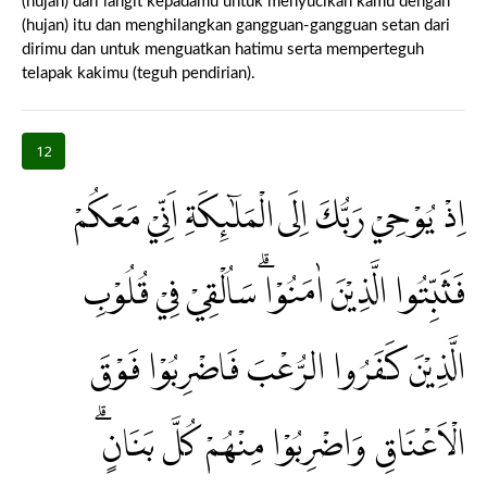
(hujan) dari langit kepadamu untuk menyucikan kamu dengan
(hujan) itu dan menghilangkan gangguan-gangguan setan dari
dirimu dan untuk menguatkan hatimu serta memperteguh
telapak kakimu (teguh pendirian).
12
اِذْ يُوْحِيْ رَبُّكَ اِلَى الْمَلٰۤىِٕكَةِ اَنِّيْ مَعَكُمْ
فَثَبِّتُوا الَّذِيْنَ اٰمَنُوْاۗ سَاُلْقِيْ فِيْ قُلُوْبِ
الَّذِيْنَ كَفَرُوا الرُّعْبَ فَاضْرِبُوْا فَوْقَ
الْاَعْنَاقِ وَاضْرِبُوْا مِنْهُمْ كُلَّ بَنَانٍۗ