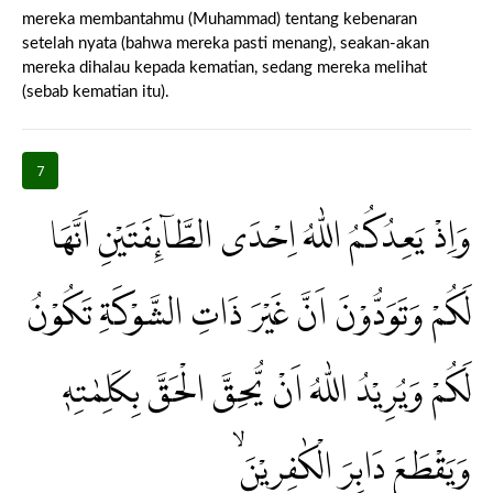
mereka membantahmu (Muhammad) tentang kebenaran
setelah nyata (bahwa mereka pasti menang), seakan-akan
mereka dihalau kepada kematian, sedang mereka melihat
(sebab kematian itu).
7
وَاِذْ يَعِدُكُمُ اللّٰهُ اِحْدَى الطَّاۤىِٕفَتَيْنِ اَنَّهَا
لَكُمْ وَتَوَدُّوْنَ اَنَّ غَيْرَ ذَاتِ الشَّوْكَةِ تَكُوْنُ
لَكُمْ وَيُرِيْدُ اللّٰهُ اَنْ يُّحِقَّ الْحَقَّ بِكَلِمٰتِهٖ
وَيَقْطَعَ دَابِرَ الْكٰفِرِيْنَۙ