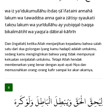
wa iż ya'idukumullāhu iḥdaṭ-ṭā`ifataini annahā
lakum wa tawaddụna anna gaira żātisy-syaukati
takụnu lakum wa yurīdullāhu ay yuḥiqqal-ḥaqqa
bikalimātihī wa yaqṭa'a dābiral-kāfirīn
Dan (ingatlah) ketika Allah menjanjikan kepadamu bahwa salah
satu dari dua golongan (yang kamu hadapi) adalah untukmu,
sedang kamu menginginkan bahwa yang tidak mempunyai
kekuatan senjatalah untukmu. Tetapi Allah hendak
membenarkan yang benar dengan ayat-ayat-Nya dan
memusnahkan orang-orang kafir sampai ke akar-akarnya,
8
لِيُحِقَّ الْحَقَّ وَيُبْطِلَ الْبَاطِلَ وَلَوْ كَرِهَ