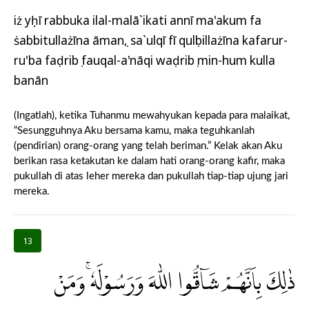
iż yụḥī rabbuka ilal-malā`ikati annī ma'akum fa
ṡabbitullażīna āmanụ, sa`ulqī fī qulụbillażīna kafarur-
ru'ba faḍribụ fauqal-a'nāqi waḍribụ min-hum kulla
banān
(Ingatlah), ketika Tuhanmu mewahyukan kepada para malaikat,
“Sesungguhnya Aku bersama kamu, maka teguhkanlah
(pendirian) orang-orang yang telah beriman.” Kelak akan Aku
berikan rasa ketakutan ke dalam hati orang-orang kafir, maka
pukullah di atas leher mereka dan pukullah tiap-tiap ujung jari
mereka.
13
ذٰلِكَ بِاَنَّهُمْ شَاۤقُّوا اللّٰهَ وَرَسُوْلَهٗۚ وَمَنْ