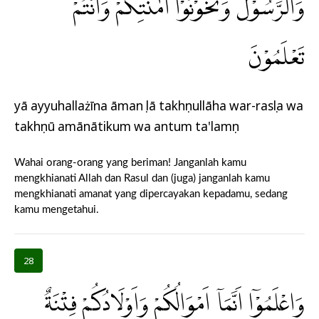
وَالرَّسُوْلَ وَتَخُوْنُوْٓا اَمٰنٰتِكُمْ وَاَنْتُمْ
تَعْلَمُوْنَ
yā ayyuhallażīna āmanụ lā takhụnullāha war-rasụla wa
takhụnū amānātikum wa antum ta'lamụn
Wahai orang-orang yang beriman! Janganlah kamu
mengkhianati Allah dan Rasul dan (juga) janganlah kamu
mengkhianati amanat yang dipercayakan kepadamu, sedang
kamu mengetahui.
28
وَاعْلَمُوْٓا اَنَّمَآ اَمْوَالُكُمْ وَاَوْلَادُكُمْ فِتْنَةٌ