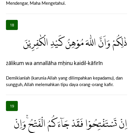
Mendengar, Maha Mengetahui.
18
ذٰلِكُمْ وَاَنَّ اللّٰهَ مُوْهِنُ كَيْدِ الْكٰفِرِيْنَ
żālikum wa annallāha mụhinu kaidil-kāfirīn
Demikianlah (karunia Allah yang dilimpahkan kepadamu), dan
sungguh, Allah melemahkan tipu daya orang-orang kafir.
19
اِنْ تَسْتَفْتِحُوْا فَقَدْ جَاۤءَكُمُ الْفَتْحُۚ وَاِنْ