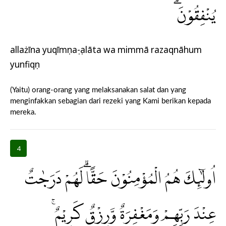
يُنْفِقُوْنَۗ
allażīna yuqīmụnaṣ-ṣalāta wa mimmā razaqnāhum
yunfiqụn
(Yaitu) orang-orang yang melaksanakan salat dan yang
menginfakkan sebagian dari rezeki yang Kami berikan kepada
mereka.
4
اُولٰۤىِٕكَ هُمُ الْمُؤْمِنُوْنَ حَقًّاۗ لَهُمْ دَرَجٰتٌ
عِنْدَ رَبِّهِمْ وَمَغْفِرَةٌ وَّرِزْقٌ كَرِيْمٌۚ