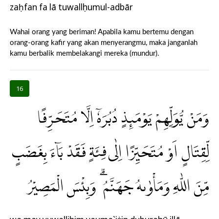
zaḥfan fa lā tuwallụhumul-adbār
Wahai orang yang beriman! Apabila kamu bertemu dengan
orang-orang kafir yang akan menyerangmu, maka janganlah
kamu berbalik membelakangi mereka (mundur).
16
وَمَنْ يُّوَلِّهِمْ يَوْمَىِٕذٍ دُبُرَهٗٓ اِلَّا مُتَحَرِّفًا
لِّقِتَالٍ اَوْ مُتَحَيِّزًا اِلٰى فِئَةٍ فَقَدْ بَاۤءَ بِغَضَبٍ
مِّنَ اللّٰهِ وَمَأْوٰىهُ جَهَنَّمُ ۗ وَبِئْسَ الْمَصِيْرُ