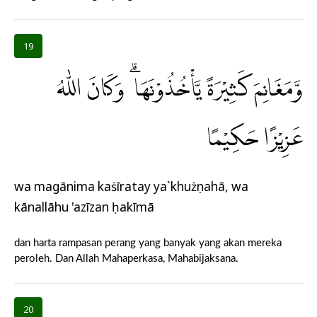
19
وَّمَغَانِمَ كَثِيْرَةً يَّأْخُذُوْنَهَا ۗ وَكَانَ اللّٰهُ
عَزِيْزًا حَكِيْمًا
wa magānima kaṡīratay ya`khużụnahā, wa
kānallāhu 'azīzan ḥakīmā
dan harta rampasan perang yang banyak yang akan mereka
peroleh. Dan Allah Mahaperkasa, Mahabijaksana.
20