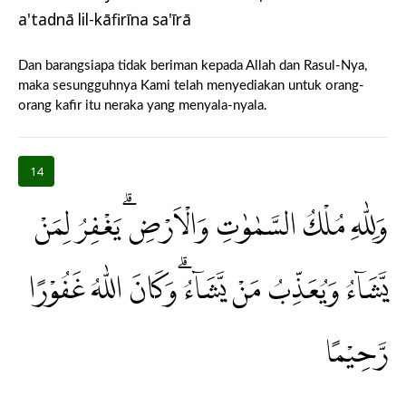
a'tadnā lil-kāfirīna sa'īrā
Dan barangsiapa tidak beriman kepada Allah dan Rasul-Nya,
maka sesungguhnya Kami telah menyediakan untuk orang-
orang kafir itu neraka yang menyala-nyala.
14
وَلِلّٰهِ مُلْكُ السَّمٰوٰتِ وَالْاَرْضِۗ يَغْفِرُ لِمَنْ
يَّشَاۤءُ وَيُعَذِّبُ مَنْ يَّشَاۤءُ ۗوَكَانَ اللّٰهُ غَفُوْرًا
رَّحِيْمًا