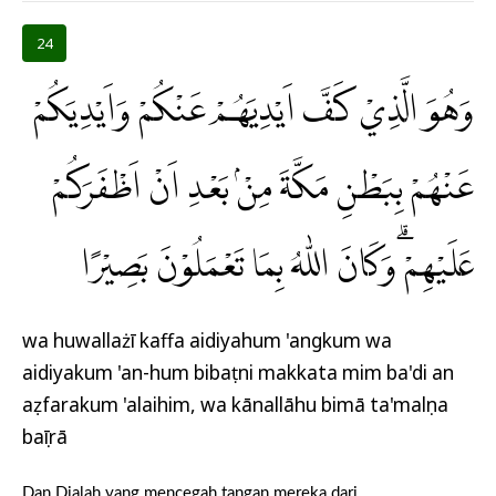
24
وَهُوَ الَّذِيْ كَفَّ اَيْدِيَهُمْ عَنْكُمْ وَاَيْدِيَكُمْ
عَنْهُمْ بِبَطْنِ مَكَّةَ مِنْۢ بَعْدِ اَنْ اَظْفَرَكُمْ
عَلَيْهِمْ ۗوَكَانَ اللّٰهُ بِمَا تَعْمَلُوْنَ بَصِيْرًا
wa huwallażī kaffa aidiyahum 'angkum wa
aidiyakum 'an-hum bibaṭni makkata mim ba'di an
aẓfarakum 'alaihim, wa kānallāhu bimā ta'malụna
baṣīrā
Dan Dialah yang mencegah tangan mereka dari