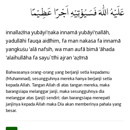
عَلَيْهُ اللّٰهَ فَسَيُؤْتِيْهِ اَجْرًا عَظِيْمًا
innallażīna yubāyi'ụnaka innamā yubāyi'ụnallāh,
yadullāhi fauqa aidīhim, fa man nakaṡa fa innamā
yangkuṡu 'alā nafsih, wa man aufā bimā 'āhada
'alaihullāha fa sayu`tīhi ajran 'aẓīmā
Bahwasanya orang-orang yang berjanji setia kepadamu
(Muhammad), sesungguhnya mereka hanya berjanji setia
kepada Allah. Tangan Allah di atas tangan mereka, maka
barangsiapa melanggar janji, maka sesungguhnya dia
melanggar atas (janji) sendiri; dan barangsiapa menepati
janjinya kepada Allah maka Dia akan memberinya pahala yang
besar.