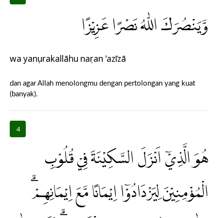
وَّيَنْصُرَكَ اللّٰهُ نَصْرًا عَزِيْزًا
wa yanṣurakallāhu naṣran 'azīzā
dan agar Allah menolongmu dengan pertolongan yang kuat
(banyak).
4
هُوَ الَّذِيْٓ اَنْزَلَ السَّكِيْنَةَ فِيْ قُلُوْبِ
الْمُؤْمِنِيْنَ لِيَزْدَادُوْٓا اِيْمَانًا مَّعَ اِيْمَانِهِمْ ۗ