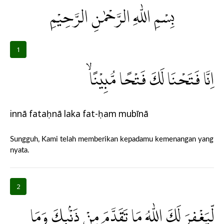
بِسْمِ اللّٰهِ الرَّحْمٰنِ الرَّحِيْمِ
1
اِنَّا فَتَحْنَا لَكَ فَتْحًا مُّبِيْنًاۙ
innā fataḥnā laka fat-ḥam mubīnā
Sungguh, Kami telah memberikan kepadamu kemenangan yang
nyata.
2
لِّيَغْفِرَ لَكَ اللّٰهُ مَا تَقَدَّمَ مِنْ ذَنْۢبِكَ وَمَا