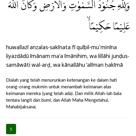
وَلِلّٰهِ جُنُوْدُ السَّمٰوٰتِ وَالْاَرْضِۗ وَكَانَ اللّٰهُ
عَلِيْمًا حَكِيْمًاۙ
huwallażī anzalas-sakīnata fī qulụbil-mu`minīna
liyazdādū īmānam ma'a īmānihim, wa lillāhi junụdus-
samāwāti wal-arḍ, wa kānallāhu 'alīman ḥakīmā
Dialah yang telah menurunkan ketenangan ke dalam hati
orang-orang mukmin untuk menambah keimanan atas
keimanan mereka (yang telah ada). Dan milik Allah-lah bala
tentara langit dan bumi, dan Allah Maha Mengetahui,
Mahabijaksana;
5