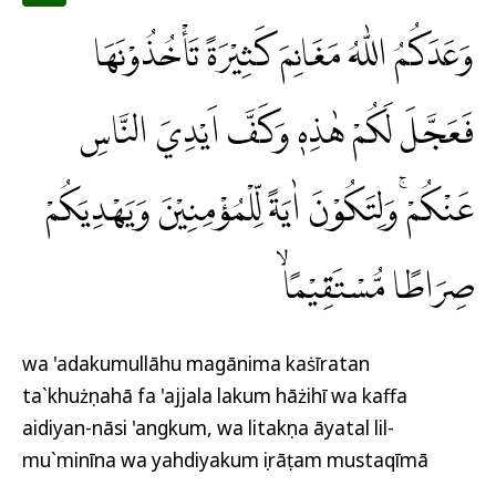
وَعَدَكُمُ اللّٰهُ مَغَانِمَ كَثِيْرَةً تَأْخُذُوْنَهَا
فَعَجَّلَ لَكُمْ هٰذِهٖ وَكَفَّ اَيْدِيَ النَّاسِ
عَنْكُمْۚ وَلِتَكُوْنَ اٰيَةً لِّلْمُؤْمِنِيْنَ وَيَهْدِيَكُمْ
صِرَاطًا مُّسْتَقِيْمًاۙ
wa 'adakumullāhu magānima kaṡīratan
ta`khużụnahā fa 'ajjala lakum hāżihī wa kaffa
aidiyan-nāsi 'angkum, wa litakụna āyatal lil-
mu`minīna wa yahdiyakum ṣirāṭam mustaqīmā