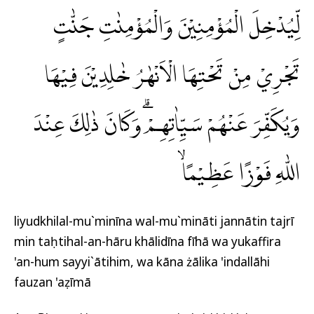
لِّيُدْخِلَ الْمُؤْمِنِيْنَ وَالْمُؤْمِنٰتِ جَنّٰتٍ
تَجْرِيْ مِنْ تَحْتِهَا الْاَنْهٰرُ خٰلِدِيْنَ فِيْهَا
وَيُكَفِّرَ عَنْهُمْ سَيِّاٰتِهِمْۗ وَكَانَ ذٰلِكَ عِنْدَ
اللّٰهِ فَوْزًا عَظِيْمًاۙ
liyudkhilal-mu`minīna wal-mu`mināti jannātin tajrī
min taḥtihal-an-hāru khālidīna fīhā wa yukaffira
'an-hum sayyi`ātihim, wa kāna żālika 'indallāhi
fauzan 'aẓīmā