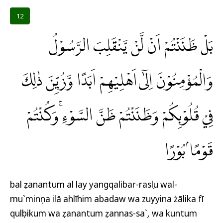
12
بَلْ ظَنَنْتُمْ اَنْ لَّنْ يَّنْقَلِبَ الرَّسُوْلُ
وَالْمُؤْمِنُوْنَ اِلٰٓى اَهْلِيْهِمْ اَبَدًا وَّزُيِّنَ ذٰلِكَ
فِيْ قُلُوْبِكُمْ وَظَنَنْتُمْ ظَنَّ السَّوْءِۚ وَكُنْتُمْ
قَوْمًاۢ بُوْرًا
bal ẓanantum al lay yangqalibar-rasụlu wal-
mu`minụna ilā ahlīhim abadaw wa zuyyina żālika fī
qulụbikum wa ẓanantum ẓannas-saụ`, wa kuntum