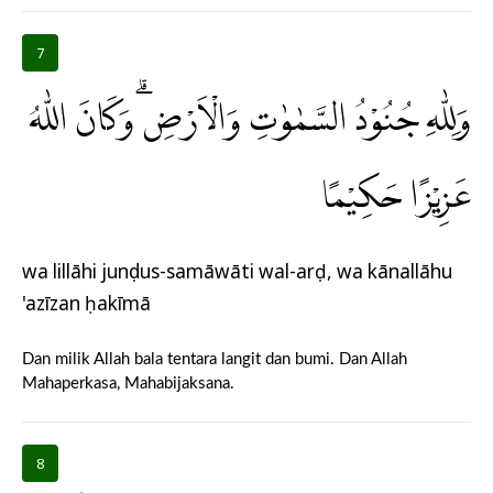
7
وَلِلّٰهِ جُنُوْدُ السَّمٰوٰتِ وَالْاَرْضِۗ وَكَانَ اللّٰهُ
عَزِيْزًا حَكِيْمًا
wa lillāhi junụdus-samāwāti wal-arḍ, wa kānallāhu
'azīzan ḥakīmā
Dan milik Allah bala tentara langit dan bumi. Dan Allah
Mahaperkasa, Mahabijaksana.
8