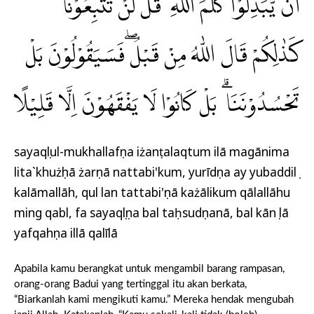
اَنْ يُّبَدِّلُوْا كَلٰمَ اللّٰهِ ۗ قُلْ لَّنْ تَتَّبِعُوْنَا
كَذٰلِكُمْ قَالَ اللّٰهُ مِنْ قَبْلُ ۖفَسَيَقُوْلُوْنَ بَلْ
تَحْسُدُوْنَنَا ۗ بَلْ كَانُوْا لَا يَفْقَهُوْنَ اِلَّا قَلِيْلًا
sayaqụlul-mukhallafụna iżanṭalaqtum ilā magānima
lita`khużụhā żarụnā nattabi'kum, yurīdụna ay yubaddilụ
kalāmallāh, qul lan tattabi'ụnā każālikum qālallāhu
ming qabl, fa sayaqụlụna bal taḥsudụnanā, bal kānụ lā
yafqahụna illā qalīlā
Apabila kamu berangkat untuk mengambil barang rampasan,
orang-orang Badui yang tertinggal itu akan berkata,
“Biarkanlah kami mengikuti kamu.” Mereka hendak mengubah