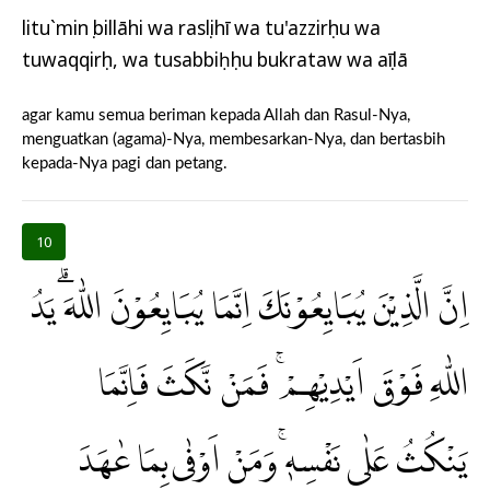
litu`minụ billāhi wa rasụlihī wa tu'azzirụhu wa
tuwaqqirụh, wa tusabbiḥụhu bukrataw wa aṣīlā
agar kamu semua beriman kepada Allah dan Rasul-Nya,
menguatkan (agama)-Nya, membesarkan-Nya, dan bertasbih
kepada-Nya pagi dan petang.
10
اِنَّ الَّذِيْنَ يُبَايِعُوْنَكَ اِنَّمَا يُبَايِعُوْنَ اللّٰهَ ۗيَدُ
اللّٰهِ فَوْقَ اَيْدِيْهِمْ ۚ فَمَنْ نَّكَثَ فَاِنَّمَا
يَنْكُثُ عَلٰى نَفْسِهٖۚ وَمَنْ اَوْفٰى بِمَا عٰهَدَ