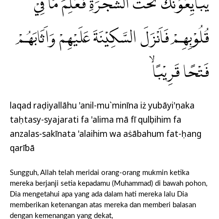
يُبَايِعُوْنَكَ تَحْتَ الشَّجَرَةِ فَعَلِمَ مَا فِيْ
قُلُوْبِهِمْ فَاَنْزَلَ السَّكِيْنَةَ عَلَيْهِمْ وَاَثَابَهُمْ
فَتْحًا قَرِيْبًاۙ
laqad raḍiyallāhu 'anil-mu`minīna iż yubāyi'ụnaka
taḥtasy-syajarati fa 'alima mā fī qulụbihim fa
anzalas-sakīnata 'alaihim wa aṡābahum fat-ḥang
qarībā
Sungguh, Allah telah meridai orang-orang mukmin ketika
mereka berjanji setia kepadamu (Muhammad) di bawah pohon,
Dia mengetahui apa yang ada dalam hati mereka lalu Dia
memberikan ketenangan atas mereka dan memberi balasan
dengan kemenangan yang dekat,