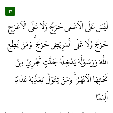
17
لَيْسَ عَلَى الْاَعْمٰى حَرَجٌ وَّلَا عَلَى الْاَعْرَجِ
حَرَجٌ وَّلَا عَلَى الْمَرِيْضِ حَرَجٌ ۗ وَمَنْ يُّطِعِ
اللّٰهَ وَرَسُوْلَهٗ يُدْخِلْهُ جَنّٰتٍ تَجْرِيْ مِنْ
تَحْتِهَا الْاَنْهٰرُ ۚ وَمَنْ يَّتَوَلَّ يُعَذِّبْهُ عَذَابًا
اَلِيْمًا