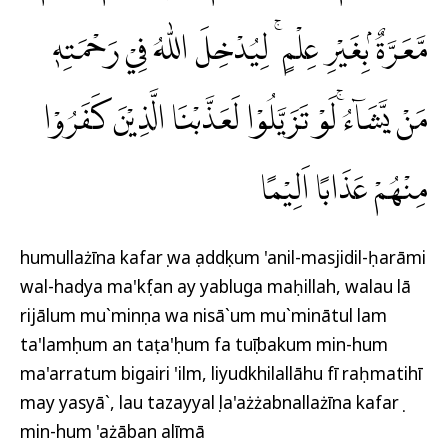
مَّعَرَّةٌ ۢبِغَيْرِ عِلْمٍ ۚ لِيُدْخِلَ اللّٰهُ فِيْ رَحْمَتِهٖ
مَنْ يَّشَاۤءُۚ لَوْ تَزَيَّلُوْا لَعَذَّبْنَا الَّذِيْنَ كَفَرُوْا
مِنْهُمْ عَذَابًا اَلِيْمًا
humullażīna kafarụ wa ṣaddụkum 'anil-masjidil-ḥarāmi
wal-hadya ma'kụfan ay yabluga maḥillah, walau lā
rijālum mu`minụna wa nisā`um mu`minātul lam
ta'lamụhum an taṭa'ụhum fa tuṣībakum min-hum
ma'arratum bigairi 'ilm, liyudkhilallāhu fī raḥmatihī
may yasyā`, lau tazayyalụ la'ażżabnallażīna kafarụ
min-hum 'ażāban alīmā