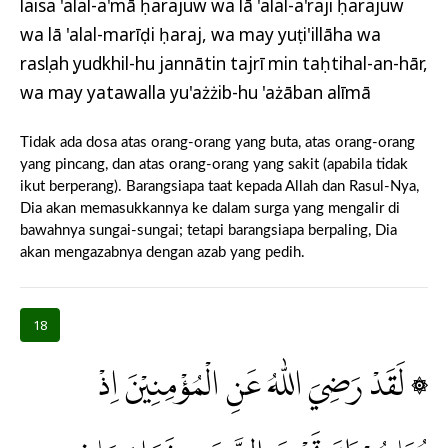
laisa 'alal-a'mā ḥarajuw wa lā 'alal-a'raji ḥarajuw
wa lā 'alal-marīḍi ḥaraj, wa may yuṭi'illāha wa
rasụlahụ yudkhil-hu jannātin tajrī min taḥtihal-an-hār,
wa may yatawalla yu'ażżib-hu 'ażāban alīmā
Tidak ada dosa atas orang-orang yang buta, atas orang-orang
yang pincang, dan atas orang-orang yang sakit (apabila tidak
ikut berperang). Barangsiapa taat kepada Allah dan Rasul-Nya,
Dia akan memasukkannya ke dalam surga yang mengalir di
bawahnya sungai-sungai; tetapi barangsiapa berpaling, Dia
akan mengazabnya dengan azab yang pedih.
18
۞ لَقَدْ رَضِيَ اللّٰهُ عَنِ الْمُؤْمِنِيْنَ اِذْ