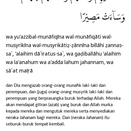
وَسَاۤءَتْ مَصِيْرًا
wa yu'ażżibal-munāfiqīna wal-munāfiqāti wal-
musyrikīna wal-musyrikātiẓ-ẓānnīna billāhi ẓannas-
saụ`, 'alaihim dā`iratus-saụ`, wa gaḍiballāhu 'alaihim
wa la'anahum wa a'adda lahum jahannam, wa
sā`at maṣīrā
dan Dia mengazab orang-orang munafik laki-laki dan
perempuan, dan (juga) orang-orang musyrik laki-laki dan
perempuan yang berprasangka buruk terhadap Allah. Mereka
akan mendapat giliran (azab) yang buruk dan Allah murka
kepada mereka dan mengutuk mereka serta menyediakan
neraka Jahanam bagi mereka. Dan (neraka Jahanam) itu
seburuk-buruk tempat kembali.