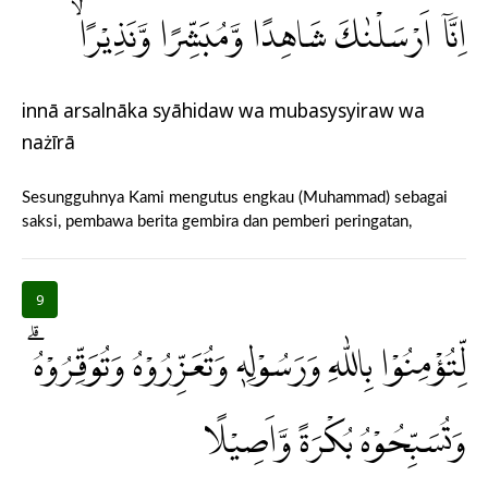
اِنَّآ اَرْسَلْنٰكَ شَاهِدًا وَّمُبَشِّرًا وَّنَذِيْرًاۙ
innā arsalnāka syāhidaw wa mubasysyiraw wa
nażīrā
Sesungguhnya Kami mengutus engkau (Muhammad) sebagai
saksi, pembawa berita gembira dan pemberi peringatan,
9
لِّتُؤْمِنُوْا بِاللّٰهِ وَرَسُوْلِهٖ وَتُعَزِّرُوْهُ وَتُوَقِّرُوْهُۗ
وَتُسَبِّحُوْهُ بُكْرَةً وَّاَصِيْلًا