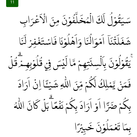
11
سَيَقُوْلُ لَكَ الْمُخَلَّفُوْنَ مِنَ الْاَعْرَابِ
شَغَلَتْنَآ اَمْوَالُنَا وَاَهْلُوْنَا فَاسْتَغْفِرْ لَنَا
ۚيَقُوْلُوْنَ بِاَلْسِنَتِهِمْ مَّا لَيْسَ فِيْ قُلُوْبِهِمْۗ قُلْ
فَمَنْ يَّمْلِكُ لَكُمْ مِّنَ اللّٰهِ شَيْـًٔا اِنْ اَرَادَ
بِكُمْ ضَرًّا اَوْ اَرَادَ بِكُمْ نَفْعًا ۗبَلْ كَانَ اللّٰهُ
بِمَا تَعْمَلُوْنَ خَبِيْرًا