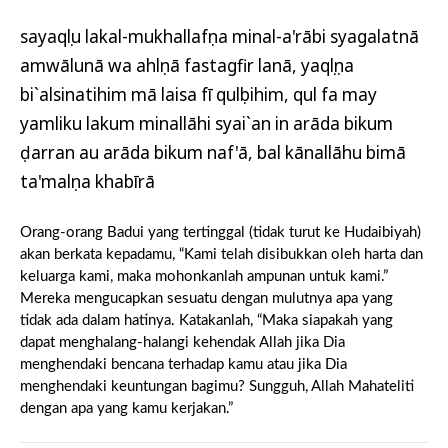
sayaqụlu lakal-mukhallafụna minal-a'rābi syagalatnā
amwālunā wa ahlụnā fastagfir lanā, yaqụlụna
bi`alsinatihim mā laisa fī qulụbihim, qul fa may
yamliku lakum minallāhi syai`an in arāda bikum
ḍarran au arāda bikum naf'ā, bal kānallāhu bimā
ta'malụna khabīrā
Orang-orang Badui yang tertinggal (tidak turut ke Hudaibiyah)
akan berkata kepadamu, “Kami telah disibukkan oleh harta dan
keluarga kami, maka mohonkanlah ampunan untuk kami.”
Mereka mengucapkan sesuatu dengan mulutnya apa yang
tidak ada dalam hatinya. Katakanlah, “Maka siapakah yang
dapat menghalang-halangi kehendak Allah jika Dia
menghendaki bencana terhadap kamu atau jika Dia
menghendaki keuntungan bagimu? Sungguh, Allah Mahateliti
dengan apa yang kamu kerjakan.”