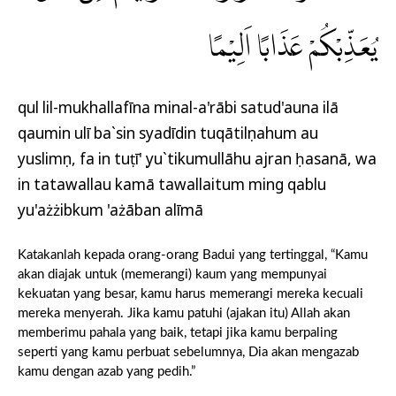
يُعَذِّبْكُمْ عَذَابًا اَلِيْمًا
qul lil-mukhallafīna minal-a'rābi satud'auna ilā
qaumin ulī ba`sin syadīdin tuqātilụnahum au
yuslimụn, fa in tuṭī'ụ yu`tikumullāhu ajran ḥasanā, wa
in tatawallau kamā tawallaitum ming qablu
yu'ażżibkum 'ażāban alīmā
Katakanlah kepada orang-orang Badui yang tertinggal, “Kamu
akan diajak untuk (memerangi) kaum yang mempunyai
kekuatan yang besar, kamu harus memerangi mereka kecuali
mereka menyerah. Jika kamu patuhi (ajakan itu) Allah akan
memberimu pahala yang baik, tetapi jika kamu berpaling
seperti yang kamu perbuat sebelumnya, Dia akan mengazab
kamu dengan azab yang pedih.”