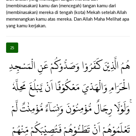
(membinasakan) kamu dan (mencegah) tangan kamu dari
(membinasakan) mereka di tengah (kota) Mekah setelah Allah
memenangkan kamu atas mereka. Dan Allah Maha Melihat apa
yang kamu kerjakan.
25
هُمُ الَّذِيْنَ كَفَرُوْا وَصَدُّوْكُمْ عَنِ الْمَسْجِدِ
الْحَرَامِ وَالْهَدْيَ مَعْكُوْفًا اَنْ يَّبْلُغَ مَحِلَّهٗ
ۚوَلَوْلَا رِجَالٌ مُّؤْمِنُوْنَ وَنِسَاۤءٌ مُّؤْمِنٰتٌ لَّمْ
تَعْلَمُوْهُمْ اَنْ تَطَـُٔوْهُمْ فَتُصِيْبَكُمْ مِّنْهُمْ