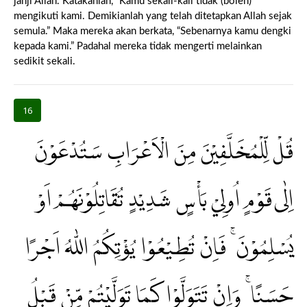
janji Allah. Katakanlah, “Kamu sekali-kali tidak (boleh)
mengikuti kami. Demikianlah yang telah ditetapkan Allah sejak
semula.” Maka mereka akan berkata, “Sebenarnya kamu dengki
kepada kami.” Padahal mereka tidak mengerti melainkan
sedikit sekali.
16
قُلْ لِّلْمُخَلَّفِيْنَ مِنَ الْاَعْرَابِ سَتُدْعَوْنَ
اِلٰى قَوْمٍ اُولِيْ بَأْسٍ شَدِيْدٍ تُقَاتِلُوْنَهُمْ اَوْ
يُسْلِمُوْنَ ۚ فَاِنْ تُطِيْعُوْا يُؤْتِكُمُ اللّٰهُ اَجْرًا
حَسَنًا ۚ وَاِنْ تَتَوَلَّوْا كَمَا تَوَلَّيْتُمْ مِّنْ قَبْلُ