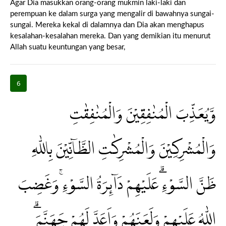
Agar Dia masukkan orang-orang mukmin laki-laki dan
perempuan ke dalam surga yang mengalir di bawahnya sungai-
sungai. Mereka kekal di dalamnya dan Dia akan menghapus
kesalahan-kesalahan mereka. Dan yang demikian itu menurut
Allah suatu keuntungan yang besar,
6
وَّيُعَذِّبَ الْمُنٰفِقِيْنَ وَالْمُنٰفِقٰتِ
وَالْمُشْرِكِيْنَ وَالْمُشْرِكٰتِ الظَّاۤنِّيْنَ بِاللّٰهِ
ظَنَّ السَّوْءِۗ عَلَيْهِمْ دَاۤىِٕرَةُ السَّوْءِۚ وَغَضِبَ
اللّٰهُ عَلَيْهِمْ وَلَعَنَهُمْ وَاَعَدَّ لَهُمْ جَهَنَّمَۗ