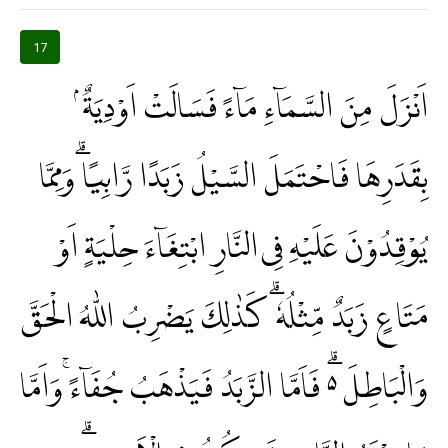
17
اَنْزَلَ مِنَ السَّمَاۤءِ مَاۤءً فَسَالَتْ اَوْدِيَةٌ ۢ
بِقَدَرِهَا فَاحْتَمَلَ السَّيْلُ زَبَدًا رَّابِيًا ۗوَمِمَّا
يُوْقِدُوْنَ عَلَيْهِ فِى النَّارِ ابْتِغَاۤءَ حِلْيَةٍ اَوْ
مَتَاعٍ زَبَدٌ مِّثْلُهٗ ۗ كَذٰلِكَ يَضْرِبُ اللّٰهُ الْحَقَّ
وَالْبَاطِلَ ەۗ فَاَمَّا الزَّبَدُ فَيَذْهَبُ جُفَاۤءً ۚوَاَمَّا