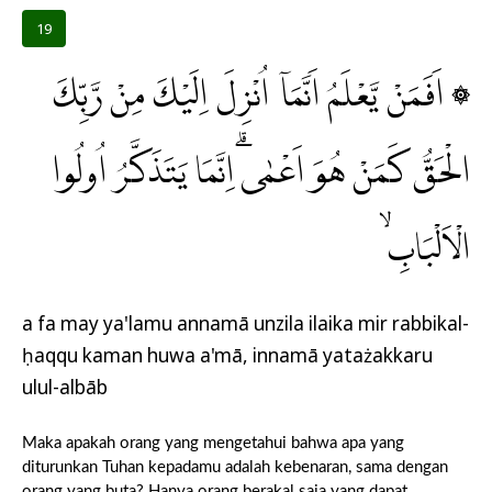
19
۞ اَفَمَنْ يَّعْلَمُ اَنَّمَآ اُنْزِلَ اِلَيْكَ مِنْ رَّبِّكَ
الْحَقُّ كَمَنْ هُوَ اَعْمٰىۗ اِنَّمَا يَتَذَكَّرُ اُولُوا
الْاَلْبَابِۙ
a fa may ya'lamu annamā unzila ilaika mir rabbikal-
ḥaqqu kaman huwa a'mā, innamā yatażakkaru
ulul-albāb
Maka apakah orang yang mengetahui bahwa apa yang
diturunkan Tuhan kepadamu adalah kebenaran, sama dengan
orang yang buta? Hanya orang berakal saja yang dapat