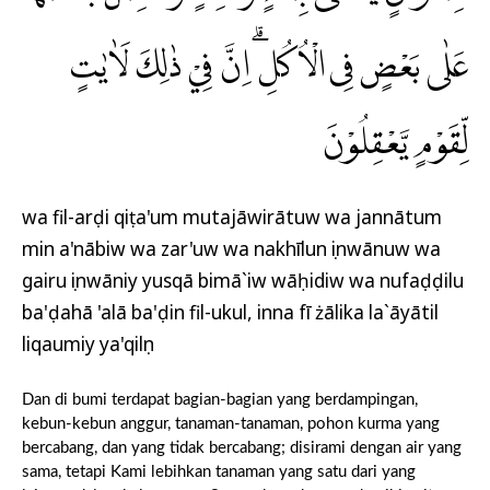
عَلٰى بَعْضٍ فِى الْاُكُلِۗ اِنَّ فِيْ ذٰلِكَ لَاٰيٰتٍ
لِّقَوْمٍ يَّعْقِلُوْنَ
wa fil-arḍi qiṭa'um mutajāwirātuw wa jannātum
min a'nābiw wa zar'uw wa nakhīlun ṣinwānuw wa
gairu ṣinwāniy yusqā bimā`iw wāḥidiw wa nufaḍḍilu
ba'ḍahā 'alā ba'ḍin fil-ukul, inna fī żālika la`āyātil
liqaumiy ya'qilụn
Dan di bumi terdapat bagian-bagian yang berdampingan,
kebun-kebun anggur, tanaman-tanaman, pohon kurma yang
bercabang, dan yang tidak bercabang; disirami dengan air yang
sama, tetapi Kami lebihkan tanaman yang satu dari yang