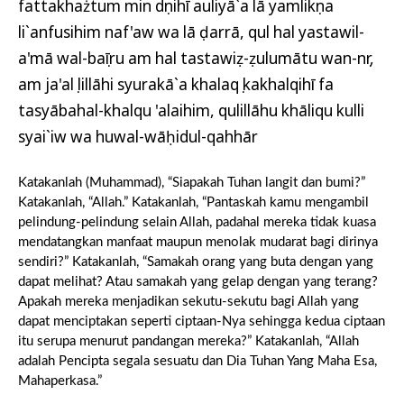
fattakhażtum min dụnihī auliyā`a lā yamlikụna
li`anfusihim naf'aw wa lā ḍarrā, qul hal yastawil-
a'mā wal-baṣīru am hal tastawiẓ-ẓulumātu wan-nụr,
am ja'alụ lillāhi syurakā`a khalaqụ kakhalqihī fa
tasyābahal-khalqu 'alaihim, qulillāhu khāliqu kulli
syai`iw wa huwal-wāḥidul-qahhār
Katakanlah (Muhammad), “Siapakah Tuhan langit dan bumi?”
Katakanlah, “Allah.” Katakanlah, “Pantaskah kamu mengambil
pelindung-pelindung selain Allah, padahal mereka tidak kuasa
mendatangkan manfaat maupun menolak mudarat bagi dirinya
sendiri?” Katakanlah, “Samakah orang yang buta dengan yang
dapat melihat? Atau samakah yang gelap dengan yang terang?
Apakah mereka menjadikan sekutu-sekutu bagi Allah yang
dapat menciptakan seperti ciptaan-Nya sehingga kedua ciptaan
itu serupa menurut pandangan mereka?” Katakanlah, “Allah
adalah Pencipta segala sesuatu dan Dia Tuhan Yang Maha Esa,
Mahaperkasa.”