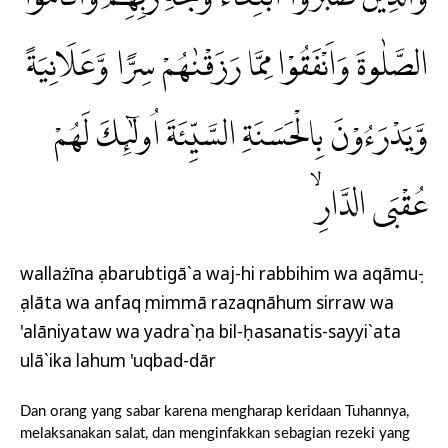
الصَّلٰوةَ وَاَنْفَقُوْا مِمَّا رَزَقْنٰهُمْ سِرًّا وَّعَلَانِيَةً
وَّيَدْرَءُوْنَ بِالْحَسَنَةِ السَّيِّئَةَ اُولٰۤىِٕكَ لَهُمْ
عُقْبَى الدَّارِۙ
wallażīna ṣabarubtigā`a waj-hi rabbihim wa aqāmuṣ-
ṣalāta wa anfaqụ mimmā razaqnāhum sirraw wa
'alāniyataw wa yadra`ụna bil-ḥasanatis-sayyi`ata
ulā`ika lahum 'uqbad-dār
Dan orang yang sabar karena mengharap keridaan Tuhannya,
melaksanakan salat, dan menginfakkan sebagian rezeki yang