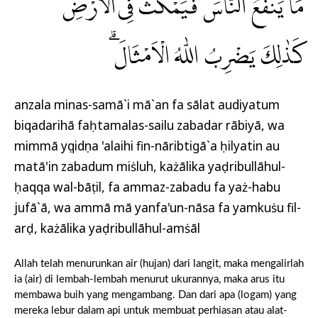
مَا يَنْفَعُ النَّاسَ فَيَمْكُثُ فِى الْاَرْضِۗ
كَذٰلِكَ يَضْرِبُ اللّٰهُ الْاَمْثَالَ ۗ
anzala minas-samā`i mā`an fa sālat audiyatum
biqadarihā faḥtamalas-sailu zabadar rābiyā, wa
mimmā yụqidụna 'alaihi fin-nāribtigā`a ḥilyatin au
matā'in zabadum miṡluh, każālika yaḍribullāhul-
ḥaqqa wal-bāṭil, fa ammaz-zabadu fa yaż-habu
jufā`ā, wa ammā mā yanfa'un-nāsa fa yamkuṡu fil-
arḍ, każālika yaḍribullāhul-amṡāl
Allah telah menurunkan air (hujan) dari langit, maka mengalirlah
ia (air) di lembah-lembah menurut ukurannya, maka arus itu
membawa buih yang mengambang. Dan dari apa (logam) yang
mereka lebur dalam api untuk membuat perhiasan atau alat-