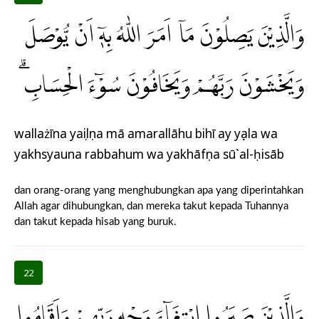
وَالَّذِيْنَ يَصِلُوْنَ مَآ اَمَرَ اللّٰهُ بِهٖٓ اَنْ يُّوْصَلَ
وَيَخْشَوْنَ رَبَّهُمْ وَيَخَافُوْنَ سُوْۤءَ الْحِسَابِ ۗ
wallażīna yaṣilụna mā amarallāhu bihī ay yụṣala wa
yakhsyauna rabbahum wa yakhāfụna sū`al-ḥisāb
dan orang-orang yang menghubungkan apa yang diperintahkan
Allah agar dihubungkan, dan mereka takut kepada Tuhannya
dan takut kepada hisab yang buruk.
22
وَالَّذِيْنَ صَبَرُوا ابْتِغَاۤءَ وَجْهِ رَبِّهِمْ وَاَقَامُوا