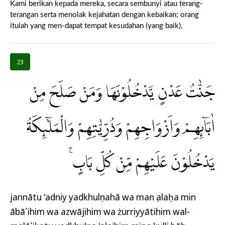
Kami berikan kepada mereka, secara sembunyi atau terang-
terangan serta menolak kejahatan dengan kebaikan; orang
itulah yang men-dapat tempat kesudahan (yang baik),
23
جَنّٰتُ عَدْنٍ يَّدْخُلُوْنَهَا وَمَنْ صَلَحَ مِنْ
اٰبَاۤىِٕهِمْ وَاَزْوَاجِهِمْ وَذُرِّيّٰتِهِمْ وَالْمَلٰۤىِٕكَةُ
يَدْخُلُوْنَ عَلَيْهِمْ مِّنْ كُلِّ بَابٍۚ
jannātu 'adniy yadkhulụnahā wa man ṣalaḥa min
ābā`ihim wa azwājihim wa żurriyyātihim wal-