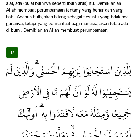
alat, ada (pula) buihnya seperti (buih arus) itu. Demikianlah
Allah membuat perumpamaan tentang yang benar dan yang
batil. Adapun buih, akan hilang sebagai sesuatu yang tidak ada
gunanya; tetapi yang bermanfaat bagi manusia, akan tetap ada
di bumi. Demikianlah Allah membuat perumpamaan.
18
لِلَّذِيْنَ اسْتَجَابُوْا لِرَبِّهِمُ الْحُسْنٰىۗ وَالَّذِيْنَ لَمْ
يَسْتَجِيْبُوْا لَهٗ لَوْ اَنَّ لَهُمْ مَّا فِى الْاَرْضِ
جَمِيْعًا وَّمِثْلَهٗ مَعَهٗ لَافْتَدَوْا بِهٖ ۗ اُولٰۤىِٕكَ
لَهُمْ سُوْۤءُ الْحِسَابِ ەۙ وَمَأْوٰىهُمْ جَهَنَّمُ