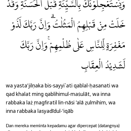
وَيَسْتَعْجِلُوْنَكَ بِالسَّيِّئَةِ قَبْلَ الْحَسَنَةِ وَقَدْ
خَلَتْ مِنْ قَبْلِهِمُ الْمَثُلٰتُۗ وَاِنَّ رَبَّكَ لَذُوْ
مَغْفِرَةٍ لِّلنَّاسِ عَلٰى ظُلْمِهِمْۚ وَاِنَّ رَبَّكَ
لَشَدِيْدُ الْعِقَابِ
wa yasta'jilụnaka bis-sayyi`ati qablal-ḥasanati wa
qad khalat ming qablihimul-maṡulāt, wa inna
rabbaka lażụ magfiratil lin-nāsi 'alā ẓulmihim, wa
inna rabbaka lasyadīdul-'iqāb
Dan mereka meminta kepadamu agar dipercepat (datangnya)