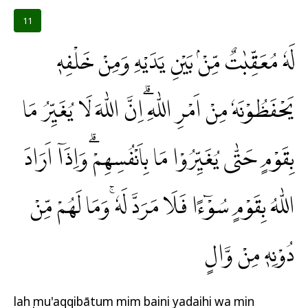
11
لَهٗ مُعَقِّبٰتٌ مِّنْۢ بَيْنِ يَدَيْهِ وَمِنْ خَلْفِهٖ
يَحْفَظُوْنَهٗ مِنْ اَمْرِ اللّٰهِ ۗاِنَّ اللّٰهَ لَا يُغَيِّرُ مَا
بِقَوْمٍ حَتّٰى يُغَيِّرُوْا مَا بِاَنْفُسِهِمْۗ وَاِذَآ اَرَادَ
اللّٰهُ بِقَوْمٍ سُوْۤءًا فَلَا مَرَدَّ لَهٗ ۚوَمَا لَهُمْ مِّنْ
دُوْنِهٖ مِنْ وَّالٍ
lahụ mu'aqqibātum mim baini yadaihi wa min