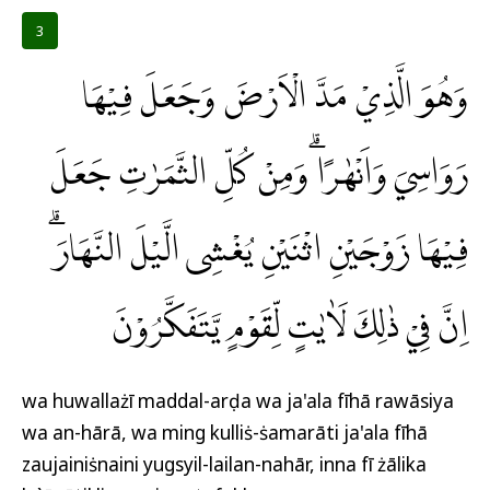
3
وَهُوَ الَّذِيْ مَدَّ الْاَرْضَ وَجَعَلَ فِيْهَا
رَوَاسِيَ وَاَنْهٰرًا ۗوَمِنْ كُلِّ الثَّمَرٰتِ جَعَلَ
فِيْهَا زَوْجَيْنِ اثْنَيْنِ يُغْشِى الَّيْلَ النَّهَارَۗ
اِنَّ فِيْ ذٰلِكَ لَاٰيٰتٍ لِّقَوْمٍ يَّتَفَكَّرُوْنَ
wa huwallażī maddal-arḍa wa ja'ala fīhā rawāsiya
wa an-hārā, wa ming kulliṡ-ṡamarāti ja'ala fīhā
zaujainiṡnaini yugsyil-lailan-nahār, inna fī żālika