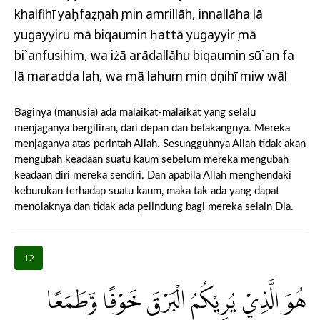
khalfihī yaḥfaẓụnahụ min amrillāh, innallāha lā
yugayyiru mā biqaumin ḥattā yugayyirụ mā
bi`anfusihim, wa iżā arādallāhu biqaumin sū`an fa
lā maradda lah, wa mā lahum min dụnihī miw wāl
Baginya (manusia) ada malaikat-malaikat yang selalu
menjaganya bergiliran, dari depan dan belakangnya. Mereka
menjaganya atas perintah Allah. Sesungguhnya Allah tidak akan
mengubah keadaan suatu kaum sebelum mereka mengubah
keadaan diri mereka sendiri. Dan apabila Allah menghendaki
keburukan terhadap suatu kaum, maka tak ada yang dapat
menolaknya dan tidak ada pelindung bagi mereka selain Dia.
12
هُوَ الَّذِيْ يُرِيْكُمُ الْبَرْقَ خَوْفًا وَّطَمَعًا