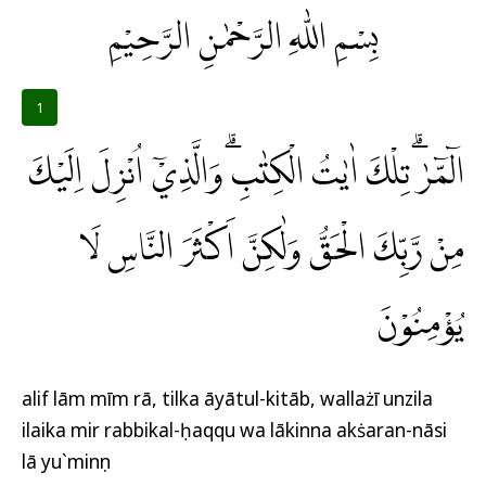
بِسْمِ اللّٰهِ الرَّحْمٰنِ الرَّحِيْمِ
1
الۤمّۤرٰۗ تِلْكَ اٰيٰتُ الْكِتٰبِۗ وَالَّذِيْٓ اُنْزِلَ اِلَيْكَ
مِنْ رَّبِّكَ الْحَقُّ وَلٰكِنَّ اَكْثَرَ النَّاسِ لَا
يُؤْمِنُوْنَ
alif lām mīm rā, tilka āyātul-kitāb, wallażī unzila
ilaika mir rabbikal-ḥaqqu wa lākinna akṡaran-nāsi
lā yu`minụn