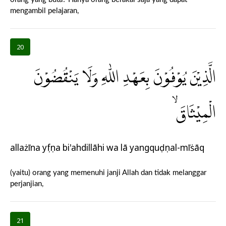
mengambil pelajaran,
20
الَّذِيْنَ يُوْفُوْنَ بِعَهْدِ اللّٰهِ وَلَا يَنْقُضُوْنَ
الْمِيْثَاقَۙ
allażīna yụfụna bi'ahdillāhi wa lā yangquḍụnal-mīṡāq
(yaitu) orang yang memenuhi janji Allah dan tidak melanggar
perjanjian,
21