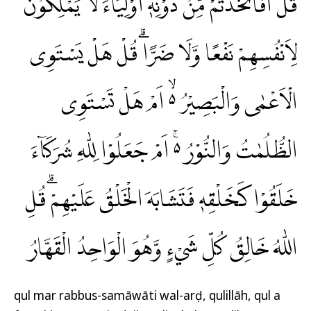
ۗقُلْ اَفَاتَّخَذْتُمْ مِّنْ دُوْنِهٖٓ اَوْلِيَاۤءَ لَا يَمْلِكُوْنَ
لِاَنْفُسِهِمْ نَفْعًا وَّلَا ضَرًّاۗ قُلْ هَلْ يَسْتَوِى
الْاَعْمٰى وَالْبَصِيْرُ ەۙ اَمْ هَلْ تَسْتَوِى
الظُّلُمٰتُ وَالنُّوْرُ ەۚ اَمْ جَعَلُوْا لِلّٰهِ شُرَكَاۤءَ
خَلَقُوْا كَخَلْقِهٖ فَتَشَابَهَ الْخَلْقُ عَلَيْهِمْۗ قُلِ
اللّٰهُ خَالِقُ كُلِّ شَيْءٍ وَّهُوَ الْوَاحِدُ الْقَهَّارُ
qul mar rabbus-samāwāti wal-arḍ, qulillāh, qul a