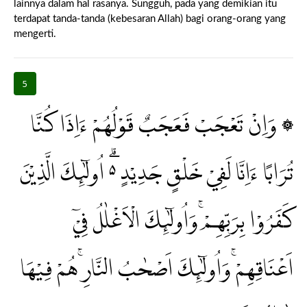
lainnya dalam hal rasanya. Sungguh, pada yang demikian itu
terdapat tanda-tanda (kebesaran Allah) bagi orang-orang yang
mengerti.
5
۞ وَاِنْ تَعْجَبْ فَعَجَبٌ قَوْلُهُمْ ءَاِذَا كُنَّا
تُرَابًا ءَاِنَّا لَفِيْ خَلْقٍ جَدِيْدٍ ەۗ اُولٰۤىِٕكَ الَّذِيْنَ
كَفَرُوْا بِرَبِّهِمْۚ وَاُولٰۤىِٕكَ الْاَغْلٰلُ فِيْٓ
اَعْنَاقِهِمْۚ وَاُولٰۤىِٕكَ اَصْحٰبُ النَّارِۚ هُمْ فِيْهَا