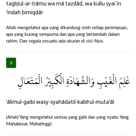
tagīḍul-ar-ḥāmu wa mā tazdād, wa kullu syai`in
'indahụ bimiqdār
Allah mengetahui apa yang dikandung oleh setiap perempuan,
apa yang kurang sempurna dan apa yang bertambah dalam
rahim. Dan segala sesuatu ada ukuran di sisi-Nya.
9
عٰلِمُ الْغَيْبِ وَالشَّهَادَةِ الْكَبِيْرُ الْمُتَعَالِ
'ālimul-gaibi wasy-syahādatil-kabīrul-muta'āl
(Allah) Yang mengetahui semua yang gaib dan yang nyata; Yang
Mahabesar, Mahatinggi.