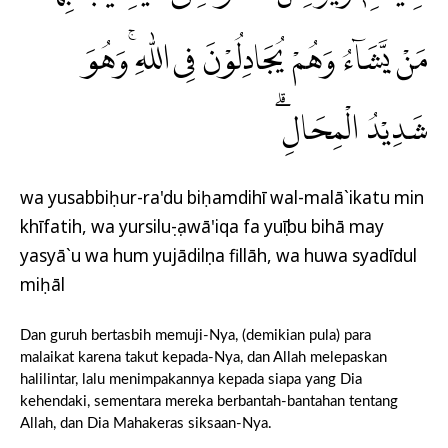
مَنْ يَّشَاۤءُ وَهُمْ يُجَادِلُوْنَ فِى اللّٰهِ ۚوَهُوَ
شَدِيْدُ الْمِحَالِۗ
wa yusabbiḥur-ra'du biḥamdihī wal-malā`ikatu min
khīfatih, wa yursiluṣ-ṣawā'iqa fa yuṣību bihā may
yasyā`u wa hum yujādilụna fillāh, wa huwa syadīdul
miḥāl
Dan guruh bertasbih memuji-Nya, (demikian pula) para
malaikat karena takut kepada-Nya, dan Allah melepaskan
halilintar, lalu menimpakannya kepada siapa yang Dia
kehendaki, sementara mereka berbantah-bantahan tentang
Allah, dan Dia Mahakeras siksaan-Nya.