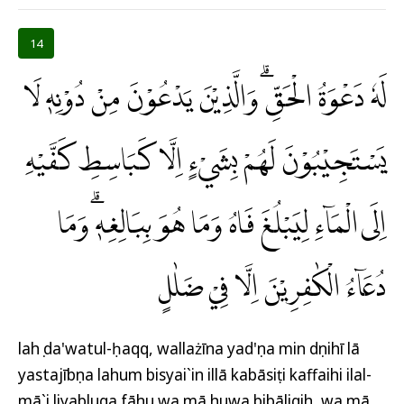
14
لَهٗ دَعْوَةُ الْحَقِّۗ وَالَّذِيْنَ يَدْعُوْنَ مِنْ دُوْنِهٖ لَا
يَسْتَجِيْبُوْنَ لَهُمْ بِشَيْءٍ اِلَّا كَبَاسِطِ كَفَّيْهِ
اِلَى الْمَاۤءِ لِيَبْلُغَ فَاهُ وَمَا هُوَ بِبَالِغِهٖۗ وَمَا
دُعَاۤءُ الْكٰفِرِيْنَ اِلَّا فِيْ ضَلٰلٍ
lahụ da'watul-ḥaqq, wallażīna yad'ụna min dụnihī lā
yastajībụna lahum bisyai`in illā kabāsiṭi kaffaihi ilal-
mā`i liyabluga fāhu wa mā huwa bibāligih, wa mā