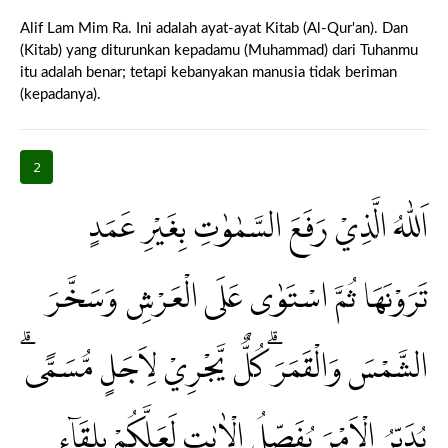
Alif Lam Mim Ra. Ini adalah ayat-ayat Kitab (Al-Qur'an). Dan
(Kitab) yang diturunkan kepadamu (Muhammad) dari Tuhanmu
itu adalah benar; tetapi kebanyakan manusia tidak beriman
(kepadanya).
2
اَللّٰهُ الَّذِيْ رَفَعَ السَّمٰوٰتِ بِغَيْرِ عَمَدٍ
تَرَوْنَهَا ثُمَّ اسْتَوٰى عَلَى الْعَرْشِ وَسَخَّرَ
الشَّمْسَ وَالْقَمَرَۗ كُلٌّ يَّجْرِيْ لِاَجَلٍ مُّسَمًّىۗ
يُدَبِّرُ الْاَمْرَ يُفَصِّلُ الْاٰيٰتِ لَعَلَّكُمْ بِلِقَاۤءِ