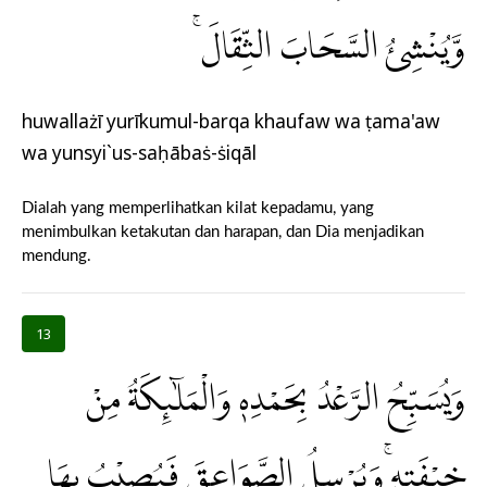
وَّيُنْشِئُ السَّحَابَ الثِّقَالَۚ
huwallażī yurīkumul-barqa khaufaw wa ṭama'aw
wa yunsyi`us-saḥābaṡ-ṡiqāl
Dialah yang memperlihatkan kilat kepadamu, yang
menimbulkan ketakutan dan harapan, dan Dia menjadikan
mendung.
13
وَيُسَبِّحُ الرَّعْدُ بِحَمْدِهٖ وَالْمَلٰۤىِٕكَةُ مِنْ
خِيْفَتِهٖۚ وَيُرْسِلُ الصَّوَاعِقَ فَيُصِيْبُ بِهَا