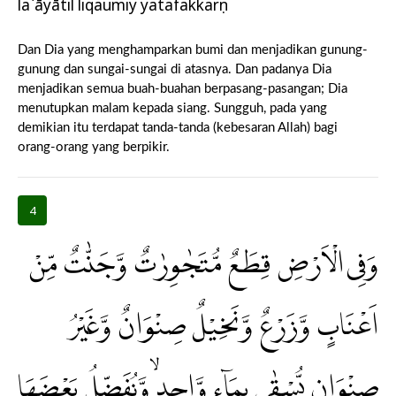
la`āyātil liqaumiy yatafakkarụn
Dan Dia yang menghamparkan bumi dan menjadikan gunung-
gunung dan sungai-sungai di atasnya. Dan padanya Dia
menjadikan semua buah-buahan berpasang-pasangan; Dia
menutupkan malam kepada siang. Sungguh, pada yang
demikian itu terdapat tanda-tanda (kebesaran Allah) bagi
orang-orang yang berpikir.
4
وَفِى الْاَرْضِ قِطَعٌ مُّتَجٰوِرٰتٌ وَّجَنّٰتٌ مِّنْ
اَعْنَابٍ وَّزَرْعٌ وَّنَخِيْلٌ صِنْوَانٌ وَّغَيْرُ
صِنْوَانٍ يُّسْقٰى بِمَاۤءٍ وَّاحِدٍۙ وَّنُفَضِّلُ بَعْضَهَا