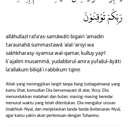
رَبِّكُمْ تُوْقِنُوْنَ
allāhullażī rafa'as-samāwāti bigairi 'amadin
taraunahā ṡummastawā 'alal-'arsyi wa
sakhkharasy-syamsa wal-qamar, kulluy yajrī
li`ajalim musammā, yudabbirul-amra yufaṣṣilul-āyāti
la'allakum biliqā`i rabbikum tụqinụn
Allah yang meninggikan langit tanpa tiang (sebagaimana) yang
kamu lihat, kemudian Dia bersemayam di atas ‘Arsy. Dia
menundukkan matahari dan bulan; masing-masing beredar
menurut waktu yang telah ditentukan. Dia mengatur urusan
(makhluk-Nya), dan menjelaskan tanda-tanda (kebesaran-Nya),
agar kamu yakin akan pertemuan dengan Tuhanmu.