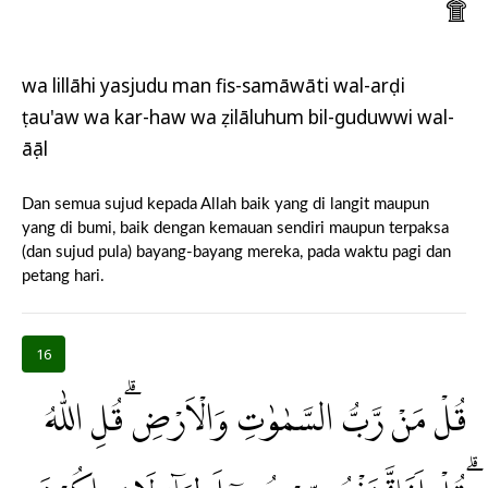
۩
wa lillāhi yasjudu man fis-samāwāti wal-arḍi
ṭau'aw wa kar-haw wa ẓilāluhum bil-guduwwi wal-
āṣāl
Dan semua sujud kepada Allah baik yang di langit maupun
yang di bumi, baik dengan kemauan sendiri maupun terpaksa
(dan sujud pula) bayang-bayang mereka, pada waktu pagi dan
petang hari.
16
قُلْ مَنْ رَّبُّ السَّمٰوٰتِ وَالْاَرْضِۗ قُلِ اللّٰهُ