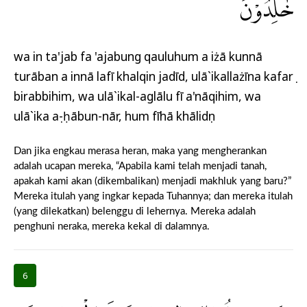
خٰلِدُوْنَ
wa in ta'jab fa 'ajabung qauluhum a iżā kunnā
turāban a innā lafī khalqin jadīd, ulā`ikallażīna kafarụ
birabbihim, wa ulā`ikal-aglālu fī a'nāqihim, wa
ulā`ika aṣ-ḥābun-nār, hum fīhā khālidụn
Dan jika engkau merasa heran, maka yang mengherankan
adalah ucapan mereka, “Apabila kami telah menjadi tanah,
apakah kami akan (dikembalikan) menjadi makhluk yang baru?”
Mereka itulah yang ingkar kepada Tuhannya; dan mereka itulah
(yang dilekatkan) belenggu di lehernya. Mereka adalah
penghuni neraka, mereka kekal di dalamnya.
6