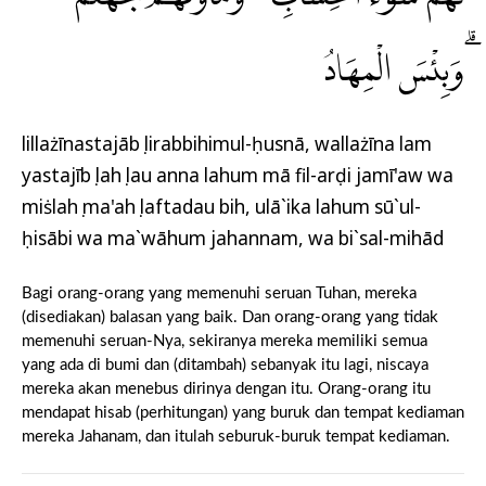
ۗوَبِئْسَ الْمِهَادُ
lillażīnastajābụ lirabbihimul-ḥusnā, wallażīna lam
yastajībụ lahụ lau anna lahum mā fil-arḍi jamī'aw wa
miṡlahụ ma'ahụ laftadau bih, ulā`ika lahum sū`ul-
ḥisābi wa ma`wāhum jahannam, wa bi`sal-mihād
Bagi orang-orang yang memenuhi seruan Tuhan, mereka
(disediakan) balasan yang baik. Dan orang-orang yang tidak
memenuhi seruan-Nya, sekiranya mereka memiliki semua
yang ada di bumi dan (ditambah) sebanyak itu lagi, niscaya
mereka akan menebus dirinya dengan itu. Orang-orang itu
mendapat hisab (perhitungan) yang buruk dan tempat kediaman
mereka Jahanam, dan itulah seburuk-buruk tempat kediaman.