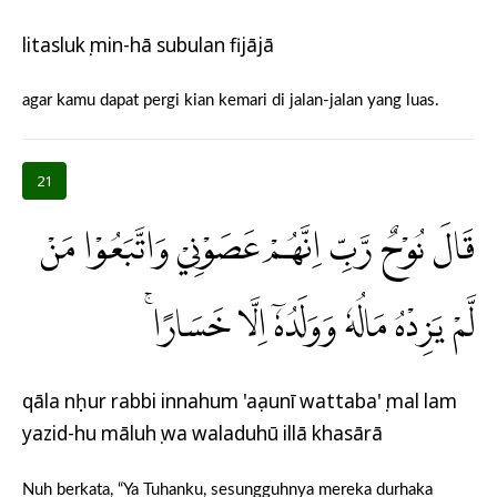
litaslukụ min-hā subulan fijājā
agar kamu dapat pergi kian kemari di jalan-jalan yang luas.
21
قَالَ نُوْحٌ رَّبِّ اِنَّهُمْ عَصَوْنِيْ وَاتَّبَعُوْا مَنْ
لَّمْ يَزِدْهُ مَالُهٗ وَوَلَدُهٗٓ اِلَّا خَسَارًاۚ
qāla nụḥur rabbi innahum 'aṣaunī wattaba'ụ mal lam
yazid-hu māluhụ wa waladuhū illā khasārā
Nuh berkata, “Ya Tuhanku, sesungguhnya mereka durhaka