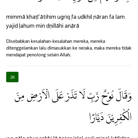
mimmā khaṭī`ātihim ugriqụ fa udkhilụ nāran fa lam
yajidụ lahum min dụnillāhi anṣārā
Disebabkan kesalahan-kesalahan mereka, mereka
ditenggelamkan lalu dimasukkan ke neraka, maka mereka tidak
mendapat penolong selain Allah.
26
وَقَالَ نُوْحٌ رَّبِّ لَا تَذَرْ عَلَى الْاَرْضِ مِنَ
الْكٰفِرِيْنَ دَيَّارًا