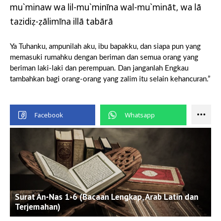
mu`minaw wa lil-mu`minīna wal-mu`mināt, wa lā
tazidiẓ-ẓālimīna illā tabārā
Ya Tuhanku, ampunilah aku, ibu bapakku, dan siapa pun yang
memasuki rumahku dengan beriman dan semua orang yang
beriman laki-laki dan perempuan. Dan janganlah Engkau
tambahkan bagi orang-orang yang zalim itu selain kehancuran.”
Surat An-Nas 1-6 (Bacaan Lengkap, Arab Latin dan
Terjemahan)