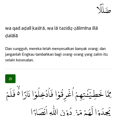
ضَلٰلًا
wa qad aḍallụ kaṡīrā, wa lā tazidiẓ-ẓālimīna illā
ḍalālā
Dan sungguh, mereka telah menyesatkan banyak orang; dan
janganlah Engkau tambahkan bagi orang-orang yang zalim itu
selain kesesatan.
25
مِمَّا خَطِيْۤـٰٔتِهِمْ اُغْرِقُوْا فَاُدْخِلُوْا نَارًا ەۙ فَلَمْ
يَجِدُوْا لَهُمْ مِّنْ دُوْنِ اللّٰهِ اَنْصَارًا