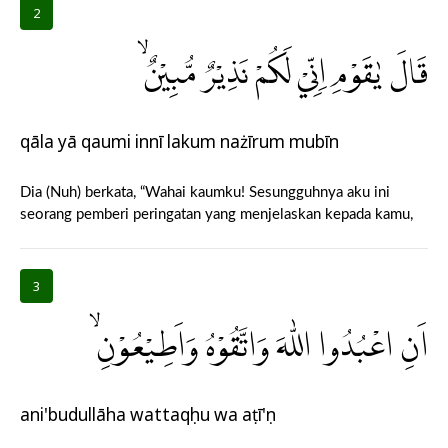
2
قَالَ يٰقَوْمِ اِنِّيْ لَكُمْ نَذِيْرٌ مُّبِيْنٌۙ
qāla yā qaumi innī lakum nażīrum mubīn
Dia (Nuh) berkata, “Wahai kaumku! Sesungguhnya aku ini
seorang pemberi peringatan yang menjelaskan kepada kamu,
3
اَنِ اعْبُدُوا اللّٰهَ وَاتَّقُوْهُ وَاَطِيْعُوْنِۙ
ani'budullāha wattaqụhu wa aṭī'ụn