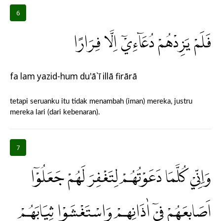
6
فَلَمْ يَزِدْهُمْ دُعَاۤءِيْٓ اِلَّا فِرَارًا
fa lam yazid-hum du'ā`ī illā firārā
tetapi seruanku itu tidak menambah (iman) mereka, justru
mereka lari (dari kebenaran).
7
وَاِنِّيْ كُلَّمَا دَعَوْتُهُمْ لِتَغْفِرَ لَهُمْ جَعَلُوْٓا
اَصَابِعَهُمْ فِيْٓ اٰذَانِهِمْ وَاسْتَغْشَوْا ثِيَابَهُمْ