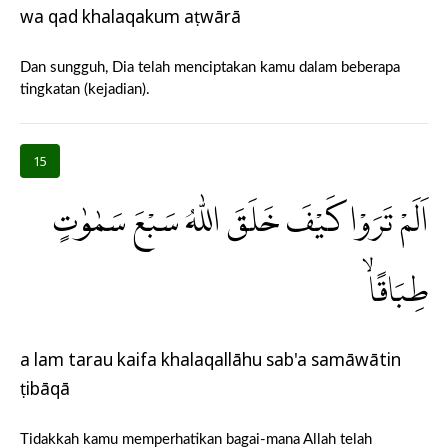
wa qad khalaqakum aṭwārā
Dan sungguh, Dia telah menciptakan kamu dalam beberapa
tingkatan (kejadian).
15
اَلَمْ تَرَوْا كَيْفَ خَلَقَ اللّٰهُ سَبْعَ سَمٰوٰتٍ
طِبَاقًاۙ
a lam tarau kaifa khalaqallāhu sab'a samāwātin
ṭibāqā
Tidakkah kamu memperhatikan bagai-mana Allah telah