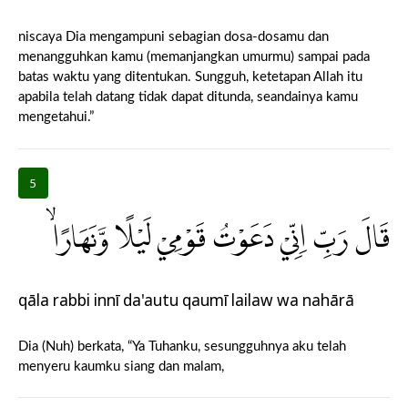
niscaya Dia mengampuni sebagian dosa-dosamu dan
menangguhkan kamu (memanjangkan umurmu) sampai pada
batas waktu yang ditentukan. Sungguh, ketetapan Allah itu
apabila telah datang tidak dapat ditunda, seandainya kamu
mengetahui.”
5
قَالَ رَبِّ اِنِّيْ دَعَوْتُ قَوْمِيْ لَيْلًا وَّنَهَارًاۙ
qāla rabbi innī da'autu qaumī lailaw wa nahārā
Dia (Nuh) berkata, “Ya Tuhanku, sesungguhnya aku telah
menyeru kaumku siang dan malam,