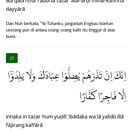
wa qāla nụḥur rabbi lā tażar 'alal-arḍi minal-kāfirīna
dayyārā
Dan Nuh berkata, “Ya Tuhanku, janganlah Engkau biarkan
seorang pun di antara orang-orang kafir itu tinggal di atas
bumi.
27
اِنَّكَ اِنْ تَذَرْهُمْ يُضِلُّوْا عِبَادَكَ وَلَا يَلِدُوْٓا
اِلَّا فَاجِرًا كَفَّارًا
innaka in tażar-hum yuḍillụ 'ibādaka wa lā yalidū illā
fājirang kaffārā