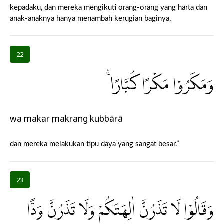
kepadaku, dan mereka mengikuti orang-orang yang harta dan
anak-anaknya hanya menambah kerugian baginya,
22
وَمَكَرُوْا مَكْرًا كُبَّارًاۚ
wa makarụ makrang kubbārā
dan mereka melakukan tipu daya yang sangat besar.”
23
وَقَالُوْا لَا تَذَرُنَّ اٰلِهَتَكُمْ وَلَا تَذَرُنَّ وَدًّا