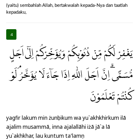
(yaitu) sembahlah Allah, bertakwalah kepada-Nya dan taatlah
kepadaku,
4
يَغْفِرْ لَكُمْ مِّنْ ذُنُوْبِكُمْ وَيُؤَخِّرْكُمْ اِلٰٓى اَجَلٍ
مُّسَمًّىۗ اِنَّ اَجَلَ اللّٰهِ اِذَا جَاۤءَ لَا يُؤَخَّرُۘ لَوْ
كُنْتُمْ تَعْلَمُوْنَ
yagfir lakum min żunụbikum wa yu`akhkhirkum ilā
ajalim musammā, inna ajalallāhi iżā jā`a lā
yu`akhkhar, lau kuntum ta'lamụn