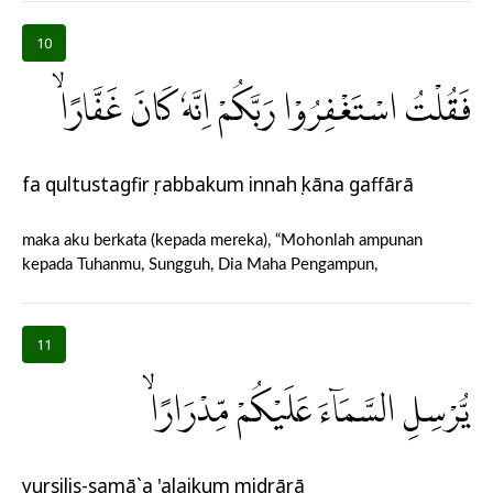
10
فَقُلْتُ اسْتَغْفِرُوْا رَبَّكُمْ اِنَّهٗ كَانَ غَفَّارًاۙ
fa qultustagfirụ rabbakum innahụ kāna gaffārā
maka aku berkata (kepada mereka), “Mohonlah ampunan
kepada Tuhanmu, Sungguh, Dia Maha Pengampun,
11
يُّرْسِلِ السَّمَاۤءَ عَلَيْكُمْ مِّدْرَارًاۙ
yursilis-samā`a 'alaikum midrārā