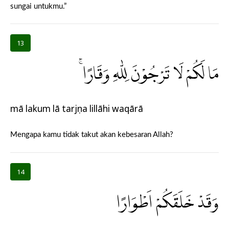
sungai untukmu.”
13
مَا لَكُمْ لَا تَرْجُوْنَ لِلّٰهِ وَقَارًاۚ
mā lakum lā tarjụna lillāhi waqārā
Mengapa kamu tidak takut akan kebesaran Allah?
14
وَقَدْ خَلَقَكُمْ اَطْوَارًا