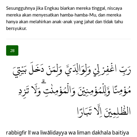
Sesungguhnya jika Engkau biarkan mereka tinggal, niscaya
mereka akan menyesatkan hamba-hamba-Mu, dan mereka
hanya akan melahirkan anak-anak yang jahat dan tidak tahu
bersyukur.
28
رَبِّ اغْفِرْ لِيْ وَلِوَالِدَيَّ وَلِمَنْ دَخَلَ بَيْتِيَ
مُؤْمِنًا وَّلِلْمُؤْمِنِيْنَ وَالْمُؤْمِنٰتِۗ وَلَا تَزِدِ
الظّٰلِمِيْنَ اِلَّا تَبَارًا
rabbigfir lī wa liwālidayya wa liman dakhala baitiya