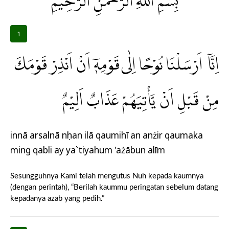
بِسْمِ اللّٰهِ الرَّحْمٰنِ الرَّحِيْمِ
1
اِنَّآ اَرْسَلْنَا نُوْحًا اِلٰى قَوْمِهٖٓ اَنْ اَنْذِرْ قَوْمَكَ
مِنْ قَبْلِ اَنْ يَّأْتِيَهُمْ عَذَابٌ اَلِيْمٌ
innā arsalnā nụhan ilā qaumihī an anżir qaumaka
ming qabli ay ya`tiyahum 'ażābun alīm
Sesungguhnya Kami telah mengutus Nuh kepada kaumnya
(dengan perintah), “Berilah kaummu peringatan sebelum datang
kepadanya azab yang pedih.”