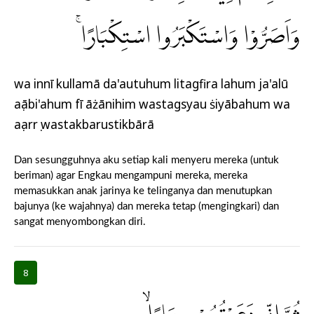
وَاَصَرُّوْا وَاسْتَكْبَرُوا اسْتِكْبَارًاۚ
wa innī kullamā da'autuhum litagfira lahum ja'alū
aṣābi'ahum fī āżānihim wastagsyau ṡiyābahum wa
aṣarrụ wastakbarustikbārā
Dan sesungguhnya aku setiap kali menyeru mereka (untuk
beriman) agar Engkau mengampuni mereka, mereka
memasukkan anak jarinya ke telinganya dan menutupkan
bajunya (ke wajahnya) dan mereka tetap (mengingkari) dan
sangat menyombongkan diri.
8