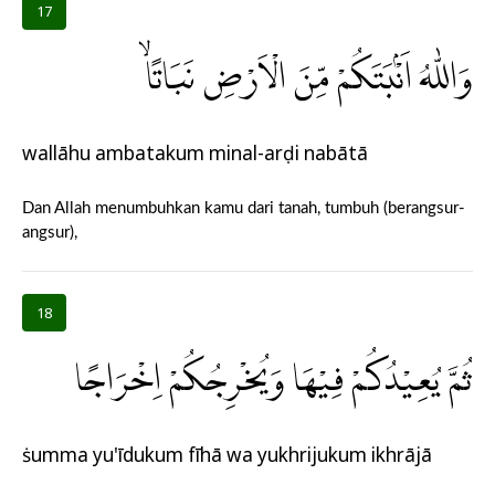
17
وَاللّٰهُ اَنْۢبَتَكُمْ مِّنَ الْاَرْضِ نَبَاتًاۙ
wallāhu ambatakum minal-arḍi nabātā
Dan Allah menumbuhkan kamu dari tanah, tumbuh (berangsur-
angsur),
18
ثُمَّ يُعِيْدُكُمْ فِيْهَا وَيُخْرِجُكُمْ اِخْرَاجًا
ṡumma yu'īdukum fīhā wa yukhrijukum ikhrājā